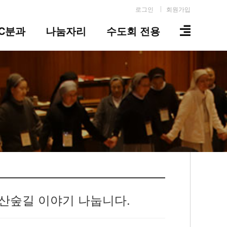
로그인
회원가입
IC분과
나눔자리
수도회 전용
 남산숲길 이야기 나눕니다.