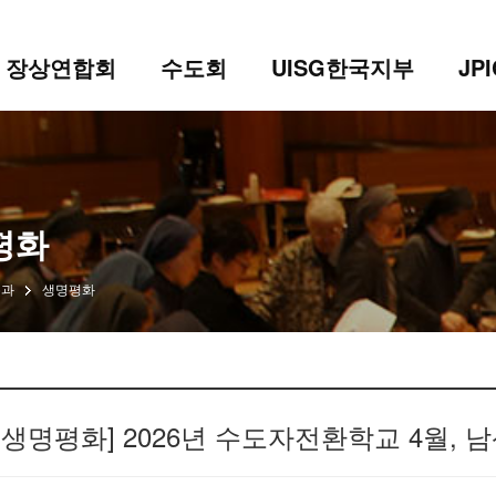
장상연합회
수도회
UISG한국지부
JP
평화
분과
생명평화
[생명평화] 2026년 수도자전환학교 4월,