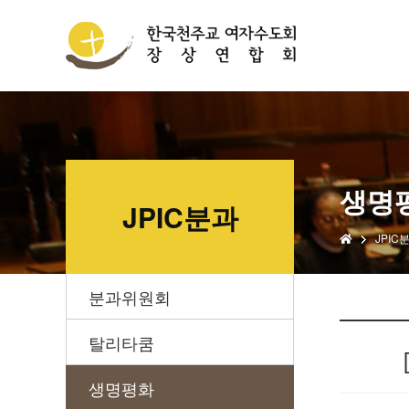
생명
JPIC분과
JPIC
분과위원회
탈리타쿰
생명평화